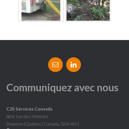
Communiquez avec nous
C2S Services Conseils
604, rue des Mélèzes
Shannon (Québec) Canada, G0A 4N1