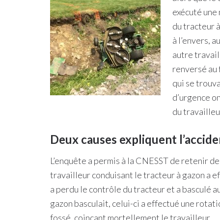
exécuté une 
du tracteur à
à l’envers, a
autre travail
renversé au 
qui se trouv
d’urgence ont
du travailleu
Deux causes expliquent l’accide
L’enquête a permis à la CNESST de retenir deu
travailleur conduisant le tracteur à gazon a 
a perdu le contrôle du tracteur et a basculé au
gazon basculait, celui-ci a effectué une rotati
fossé, coinçant mortellement le travailleur.