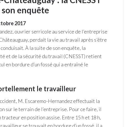
e son enquête
ctobre 2017
dez, ouvrier serricole au service de l’entreprise
Châteauguay, perdait la vie au travail après s’être
 conduisait. À la suite de son enquête, la
té et de la sécurité du travail (CNESST) retient
 en bordure d’un fossé qui a entraîné le
rtellement le travailleur
’accident, M. Escaremo-Hernandez effectuait la
n sur le terrain de l’entreprise. Pour ce faire, il
 tracteur en position assise. Entre 15 h et 18 h,
travailleur se trouvait en bordure d’un fossé, il a