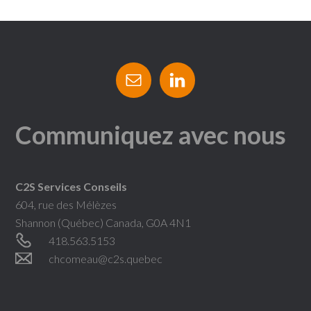
Communiquez avec nous
C2S Services Conseils
604, rue des Mélèzes
Shannon (Québec) Canada, G0A 4N1
418.563.5153
chcomeau@c2s.quebec