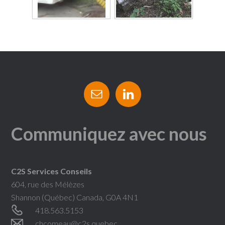
Communiquez avec nous
C2S Services Conseils
604, rue des Mélèzes
Shannon (Québec) Canada, G0A 4N1
418.563.5153
chcomeau@c2s.quebec