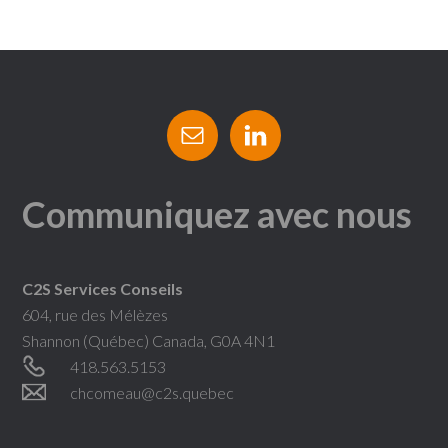
Communiquez avec nous
C2S Services Conseils
604, rue des Mélèzes
Shannon (Québec) Canada, G0A 4N1
418.563.5153
chcomeau@c2s.quebec