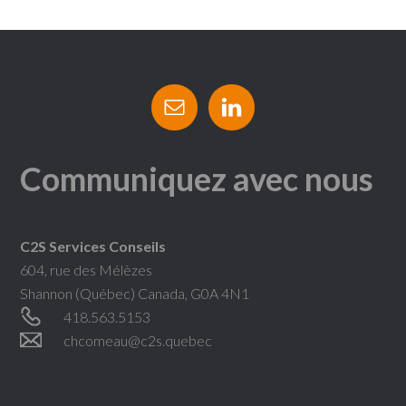
Communiquez avec nous
C2S Services Conseils
604, rue des Mélèzes
Shannon (Québec) Canada, G0A 4N1
418.563.5153
chcomeau@c2s.quebec