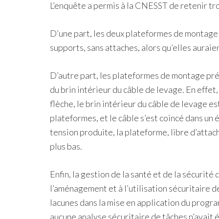
L’enquête a permis à la CNESST de retenir tro
D’une part, les deux plateformes de montage a
supports, sans attaches, alors qu’elles auraie
D’autre part, les plateformes de montage prés
du brin intérieur du câble de levage. En effet,
flèche, le brin intérieur du câble de levage e
plateformes, et le câble s’est coincé dans un
tension produite, la plateforme, libre d’attac
plus bas.
Enfin, la gestion de la santé et de la sécurité d
l’aménagement et à l’utilisation sécuritaire d
lacunes dans la mise en application du prog
aucune analyse sécuritaire de tâches n’avait 