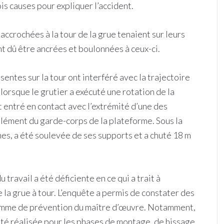
is causes pour expliquer l’accident.
ccrochées à la tour de la grue tenaient sur leurs
nt dû être ancrées et boulonnées à ceux-ci.
entes sur la tour ont interféré avec la trajectoire
 lorsque le grutier a exécuté une rotation de la
st entré en contact avec l’extrémité d’une des
 élément du garde-corps de la plateforme. Sous la
hes, a été soulevée de ses supports et a chuté 18 m
u travail a été déficiente en ce qui a trait à
e la grue à tour. L’enquête a permis de constater des
ramme de prévention du maître d’œuvre. Notamment,
été réalisée pour les phases de montage, de hissage