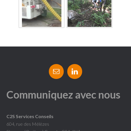
Communiquez avec nous
C2S Services Conseils
604, rue des Mélèzes