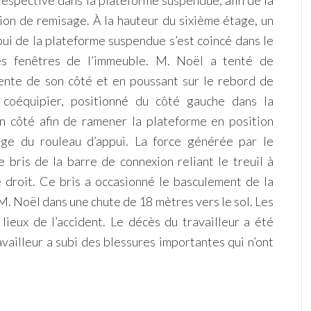
 respective dans la plateforme suspendue, afin de la
ion de remisage. À la hauteur du sixième étage, un
ui de la plateforme suspendue s’est coincé dans le
es fenêtres de l’immeuble. M. Noël a tenté de
nte de son côté et en poussant sur le rebord de
 coéquipier, positionné du côté gauche dans la
n côté afin de ramener la plateforme en position
age du rouleau d’appui. La force générée par le
bris de la barre de connexion reliant le treuil à
 droit. Ce bris a occasionné le basculement de la
M. Noël dans une chute de 18 mètres vers le sol. Les
lieux de l’accident. Le décès du travailleur a été
availleur a subi des blessures importantes qui n’ont