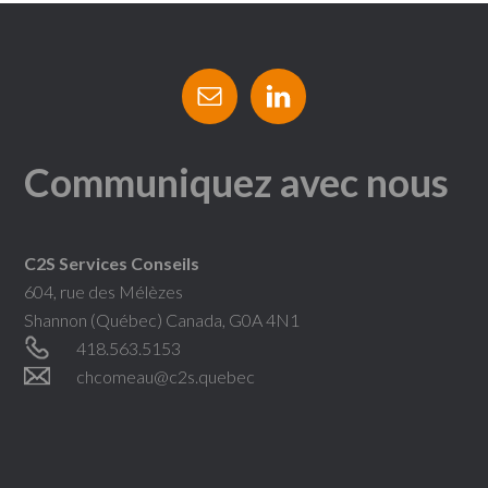
Communiquez avec nous
C2S Services Conseils
604, rue des Mélèzes
Shannon (Québec) Canada, G0A 4N1
418.563.5153
chcomeau@c2s.quebec